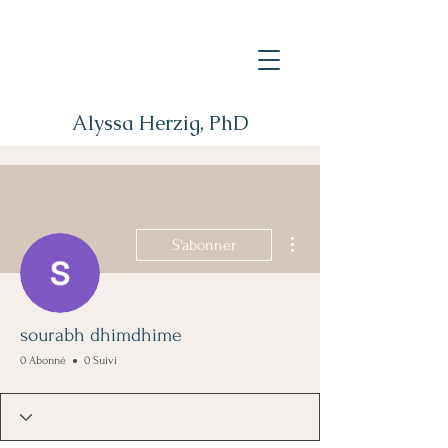
Alyssa Herzig, PhD
Plus d'actions
S'abonner
sourabh dhimdhime
0 Abonné
0 Suivi