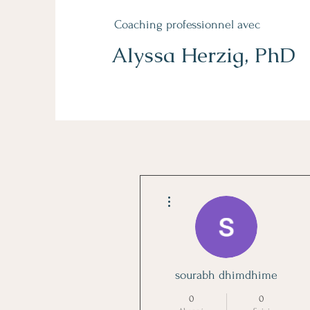
Coaching professionnel avec
Alyssa Herzig, PhD
Plus d'actions
sourabh dhimdhime
0
0